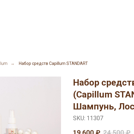
llum
→
Набор средств Capillum STANDART
Набор средст
(Capillum STA
Шампунь, Лос
SKU:
11307
19 600
₽
24 500
₽