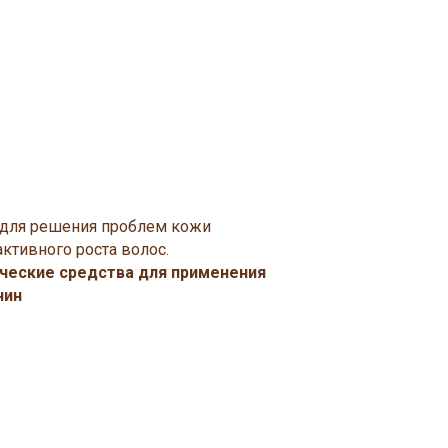
+7 (910) 447-72-68
В МАГАЗИН
для решения проблем кожи
ктивного роста волос.
ческие средства для применения
чин