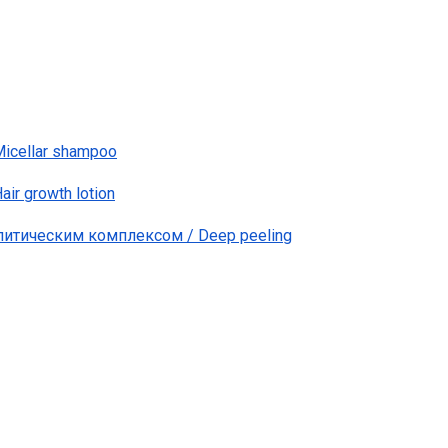
cellar shampoo
ir growth lotion
литическим комплексом / Deep peeling