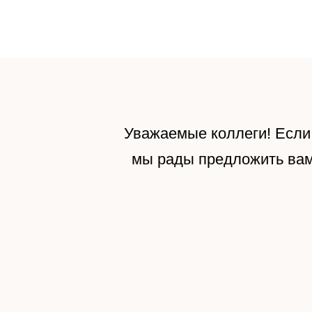
интернет-магазин
профессиональных
КА
трихологических
средств для волос
Уважаемые коллеги! Если
мы рады предложить вам